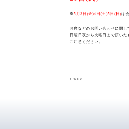
※
5月3日(金)4日(土)5日(日)
は
お席などのお問い合わせに関し
日曜日夜から火曜日まで頂いた
ご注意ください。
PREV
投
稿
ナ
ビ
ゲ
ー
シ